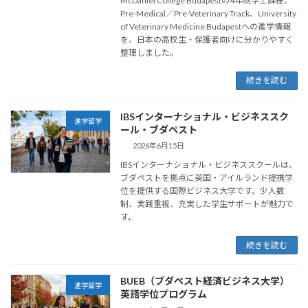
McDaniel College Budapestの4年制学士課程、
Pre-Medical／Pre-Veterinary Track、University
of Veterinary Medicine Budapestへの進学情報
を、日本の高校生・保護者向けに分かりやすく
整理しました。
続きを読む
IBSインターナショナル・ビジネススク
進学留学
ール・ブダペスト
2026年6月15日
IBSインターナショナル・ビジネススクールは、
ブダペストを拠点に英国・アイルランド提携学
位を提供する国際ビジネス大学です。少人数
制、実践重視、充実した学生サポートが魅力で
す。
続きを読む
BUEB（ブダペスト経済ビジネス大学）
進学留学
英語学位プログラム