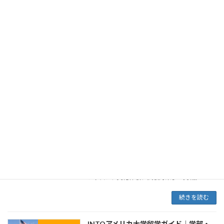
Drew UniversityのSAWE・VISPは、アメリカの
大学キャンパスで1学期または2学期、英語学習
と学部授業を組み合わせて学べる短期留学プロ
グラムです。休学留学・単位認定留学を検討す
る日本人大学生向けに、費用、日程、履修例、
入学条件を解説します。
続きを読む
Chaucer College（チョーサー・カレッ
ジュニア&ユースプログラ
ジ）英国英語研修｜カンタベリーの英語
ム
学校
2026年6月30日
カンタベリーにあるChaucer Collegeの英語研修
プログラムを、高校生・保護者向けにわかりや
すく紹介。安全な学生サポート、寮滞在、英語
レッスン、文化体験、試験対策まで掲載。
続きを読む
INTOアメリカ大学留学ガイド｜学部・