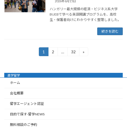
2026年6月15日
ハンガリー最大規模の経済・ビジネス系大学
BUEBで学べる英語開講プログラムを、高校
生・保護者向けにわかりやすく整理しました。
続きを読む
投
1
2
…
32
»
固
固
固
定
定
定
稿
ペ
ペ
ペ
ー
ー
ー
の
ジ
ジ
ジ
進学留学
ペ
ホーム
ー
会社概要
ジ
留学エージェント認証
送
目的で探す-留学NEWS
り
無料相談のご予約