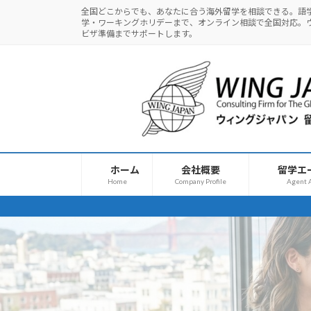
コ
ナ
全国どこからでも、あなたに合う海外留学を相談できる。語
学・ワーキングホリデーまで、オンライン相談で全国対応。
ン
ビ
ビザ準備までサポートします。
テ
ゲ
ン
ー
ツ
シ
へ
ョ
ス
ン
キ
に
ッ
移
プ
動
ホーム
会社概要
留学エ
Home
Company Profile
Agent A