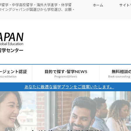
学留学・中学高校留学・海外大学進学・休学留
ホーム
サイト
ウイングジャパンが国選びから学校選び、出願・
ージェント認証
目的で探す-留学NEWS
無料相談
ccreditation
Programs&News
Book counseling
あなたに最適な留学プランをご提案いたします。