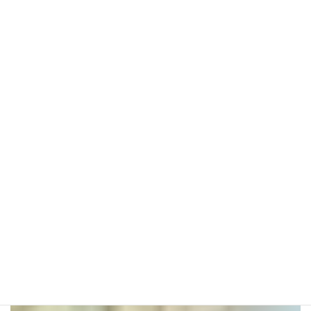
関連情報
短期のジュニア&ユースプログラムから、中学・高校留学、語
学留学、無料相談まで目的に合わせて比較できます。
ジュニア&ユースプログラム
中学・高校留学
語学留学
無料相談のご予約
本ページの費用、対象年齢、プログラム内容、滞在方法、引率・サポー
ト内容は一般的な目安です。実際の条件は国、学校、時期、年度、為
替、航空券、各国制度により変更される場合があります。申込前には最
新情報を確認してください。
カ