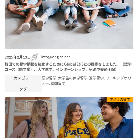
info@wingjpn.net
2025年2月13日
韓国での留学情報を強化するためにGlobal E&Sとの提携をしました。（語学
コース（語学堂）、大学進学、インターンシップ、宿泊や交通手配）
カテゴリー
語学留学
, 
大学生の休学留学
, 
進学留学
, 
ワーキングホリ
デー
, 
韓国留学
タグ
アメリカ留学