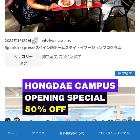
info@wingjpn.net
2025年1月25日
Spanish Express-スペイン語ホームステイ・イマージョンプログラム
カテゴリー
語学留学
, 
スペイン留学
タグ
語学留学
ホーム
アクセス
無料相談のご予約
TEL（フリーダイアル）