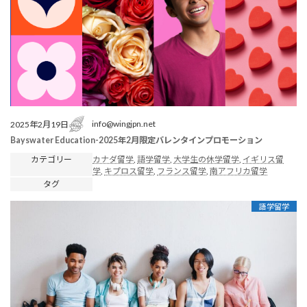
info@wingjpn.net
2025年2月19日
Bayswater Education-2025年2月限定バレンタインプロモーション
カテゴリー
カナダ留学
, 
語学留学
, 
大学生の休学留学
, 
イギリス留
学
, 
キプロス留学
, 
フランス留学
, 
南アフリカ留学
タグ
語学留学