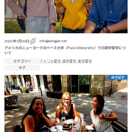
info@wingjpn.net
2025年1月30日
アメリカのニューヨークのペース大学（Pace University）での語学留学につ
いて
カテゴリー
アメリカ留学
, 
語学留学
, 
進学留学
タグ
語学留学