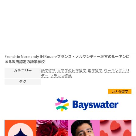
info@wingjpn.net
2025年3月8日
French in Normandy IH Rouen-フランス・ノルマンディー地方のルーアンに
ある政府認定の語学学校
カテゴリー
語学留学
, 
大学生の休学留学
, 
進学留学
, 
ワーキングホリ
デー
, 
フランス留学
タグ
カナダ留学