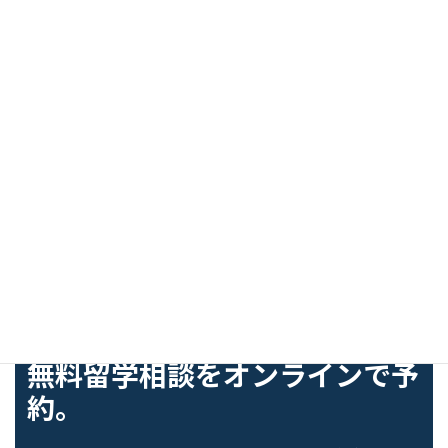
資料のダウンロード
（ダブリンキャンパス）
資料のダウンロード
（マルタキャンパス）
FREE COUNSELING
無料留学相談をオンラインで予
約。