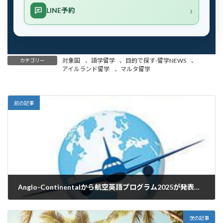
LINE予約
対象国
、
語学留学
、
目的で探す-留学NEWS
、
カテゴリー
アイルランド留学
、
マルタ留学
前の記事
Anglo-Continentalから航空英語プログラム2025が発表になりました。
2024年11月9日
次の記事