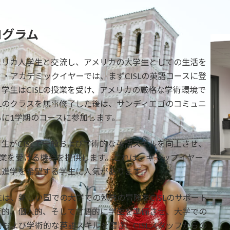
ログラム
メリカ人学生と交流し、アメリカの大学生としての生活を
ィ・アカデミックイヤーでは、まずCISLの英語コースに登
学生はCISLの授業を受け、アメリカの厳格な学術環境で
SLのクラスを無事修了した後は、サンディエゴのコミュニ
に1学期のコースに参加します。
生がCISLで一般および学術的な英語スキルを向上させ、
授業を受ける機会を提供します。これは、ギャップイヤー
に進学を希望する学生に人気があります。
は、新しい国での大学での勉強の冒険をCISLのサポート
学術的、個人的、そして言語的に学生を準備させ、大学での
的および学術的な英語スキルを磨き、CISLスタッフからの