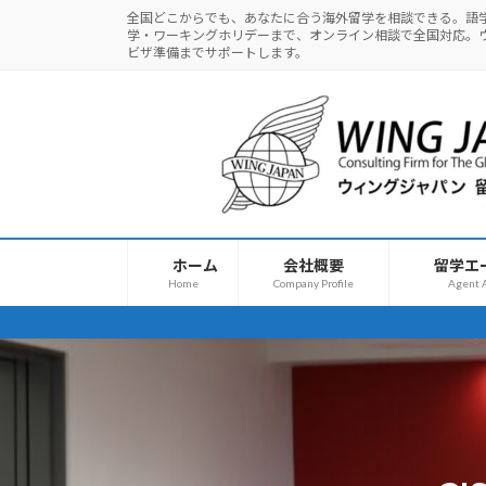
コ
ナ
全国どこからでも、あなたに合う海外留学を相談できる。語
学・ワーキングホリデーまで、オンライン相談で全国対応。
ン
ビ
ビザ準備までサポートします。
テ
ゲ
ン
ー
ツ
シ
へ
ョ
ス
ン
キ
に
ッ
移
プ
動
ホーム
会社概要
留学エ
Home
Company Profile
Agent A