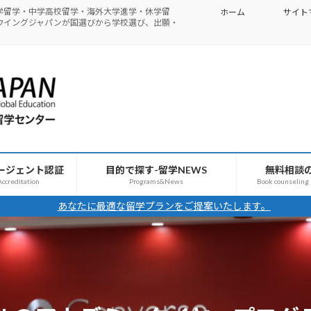
学留学・中学高校留学・海外大学進学・休学留
ホーム
サイト
ウイングジャパンが国選びから学校選び、出願・
ージェント認証
目的で探す-留学NEWS
無料相談
ccreditation
Programs&News
Book counseling
あなたに最適な留学プランをご提案いたします。