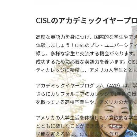
CISLのアカデミックイヤープ
高度な英語力を身につけ、国際的な学生やア
体験しましょう！CISLのプレ・ユニバーシテ
録し、多様な学生と交流する機会があります。
成功するために必要な英語力を養います。CI
ティカレッジに転校し、アメリカ人学生ととも
アカデミックイヤープログラム（AYP）は、学
さらにカリフォルニアのカレッジで1学期の
を取っている高校卒業生や、アメリカの大学
アメリカの大学生活を体験したい意欲的な学生
とともに楽しむことができます。CISLは、
学期を迎える前に、CISLで友人を作り、一般