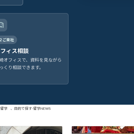
02 ご来社
オフィス相談
崎オフィスで、資料を見ながら
っくり相談できます。
学留学
、
目的で探す-留学NEWS