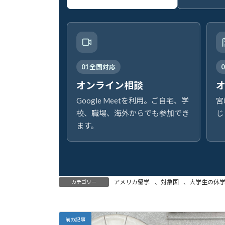
01 全国対応
オンライン相談
Google Meetを利用。ご自宅、学
宮
校、職場、海外からでも参加でき
じ
ます。
アメリカ留学
、
対象国
、
大学生の休
カテゴリー
前の記事