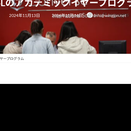
ISLのアカデミックイヤープログ
最
2024年11月13日
2024年11月14日
info@wingjpn.net
終
更
新
日
時
:
イヤープログラム