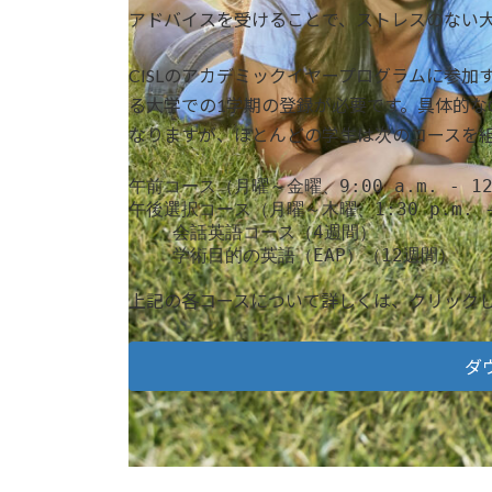
アドバイスを受けることで、ストレスのない
CISLのアカデミックイヤープログラムに参加
る大学での1学期の登録が必要です。具体的な
なりますが、ほとんどの学生は次のコースを
午前コース（月曜～金曜、9:00 a.m. - 1
午後選択コース（月曜～木曜、1:30 p.m. - 3
    会話英語コース（4週間）

    学術目的の英語（EAP）（12週間）
上記の各コースについて詳しくは、クリック
ダ