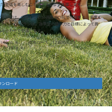
大学生活を楽しむことができるよう支援します。
する学生は、少なくとも16週間のCISLでの授業と、提携す
CISLコースプランは、各学生の語学力と目標によって異
組み合わせて受講します。
2:40 p.m.）：標準コース（12週間以上）

:10 p.m.）

してご覧ください。
ウンロード