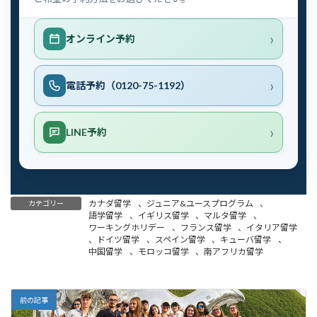
オンライン予約
電話予約（0120-75-1192）
LINE予約
カナダ留学
、
ジュニア&ユースプログラム
、
カテゴリー
語学留学
、
イギリス留学
、
マルタ留学
、
ワーキングホリデー
、
フランス留学
、
イタリア留学
、
ドイツ留学
、
スペイン留学
、
キューバ留学
、
中国留学
、
モロッコ留学
、
南アフリカ留学
前の記事