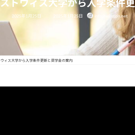
リストウィス大学から入学条件更
最
2025年1月25日
2025年1月25日
info@wingjpn.net
終
更
新
日
時
:
トウィス大学から入学条件更新と奨学金の案内