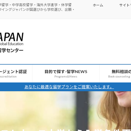
学留学・中学高校留学・海外大学進学・休学留
ホーム
サイト
ウイングジャパンが国選びから学校選び、出願・
ージェント認証
目的で探す-留学NEWS
無料相談
ccreditation
Programs&News
Book counseling
あなたに最適な留学プランをご提案いたします。