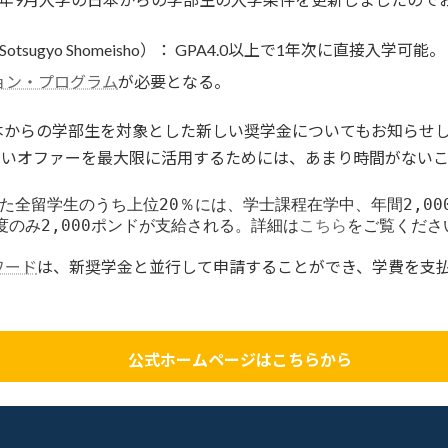
tsugyo Shomeisho）： GPA4.0以上で1年次に直接入学可能。
ョン・プログラム
が必要となる。
からの学部生を対象とした新しい奨学金についてもお知らせし
新しいオファーを最大限に活用するためには、あまり時間がない
全留学生のうち上位20％には、学士課程在学中、年間2,000
のみ2,000ポンドが支給される。詳細は
こちら
をご覧くださ
ワード
は、新奨学金と並行して申請することができ、学費を支
公式ホームページはこちらから