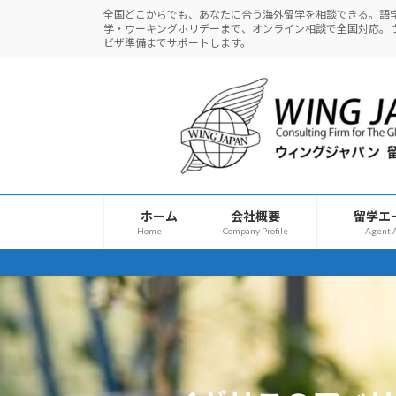
コ
ナ
全国どこからでも、あなたに合う海外留学を相談できる。語
学・ワーキングホリデーまで、オンライン相談で全国対応。
ン
ビ
ビザ準備までサポートします。
テ
ゲ
ン
ー
ツ
シ
へ
ョ
ス
ン
キ
に
ッ
移
プ
動
ホーム
会社概要
留学エ
Home
Company Profile
Agent A