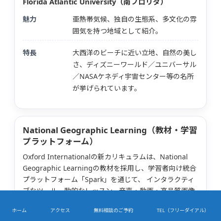
Florida Atlantic University（南フロリダ）
魅力
亜熱帯気候、独自の生態系、多文化の雰
囲気を持つ地域として紹介。
特長
大西洋のビーチに近い立地、自然の美し
さ、ディズニーワールド／ユニバーサル
／NASAケネディ宇宙センター等の名所
が挙げられています。
National Geographic Learning（教材・学習
プラットフォーム）
Oxford Internationalの新カリキュラムは、National
Geographic Learningの教材を採用し、学習者向け統合
プラットフォーム「Spark」を通じて、 インタラクティ
ブなツール、動的なレッスン、音声・動画・高品質画像
などのマルチメディア教材にアクセスできます。 すべて
ホーム
アクセス
無料相談のご予約
TEL（フリーダイアル）
の教材を一元管理し、即時フィードバックや学習進捗の