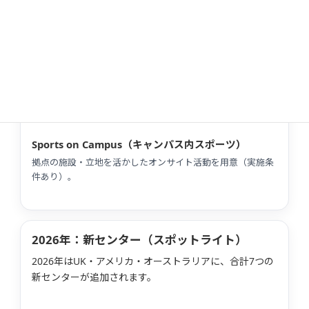
年齢
12〜17歳
日程
1/11〜2/15、7/12〜8/16、3/10〜3/31
通年グループ
：ホームステイ＆レジデンシャル（12
歳以上）で通年対応。
Sports on Campus（キャンパス内スポーツ）
拠点の施設・立地を活かしたオンサイト活動を用意（実施条
件あり）。
2026年：新センター（スポットライト）
2026年はUK・アメリカ・オーストラリアに、合計7つの
新センターが追加されます。