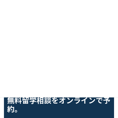
UED Best Summer School Germany 2019 受賞
フンボルト・インスティテュートで、仲間と一緒にド
イツ語を学びましょう！
カタログ-HI_Learn_German_With_Friends-
ダウンロード
カタログ-2026_Dates_and_fees-adults
ダウン
ロード
FREE COUNSELING
無料留学相談をオンラインで予
約。