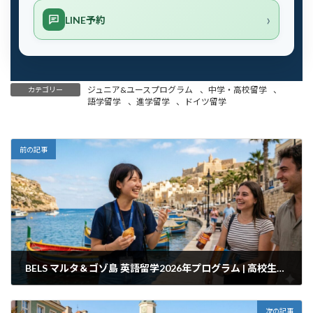
LINE予約
ジュニア&ユースプログラム
、
中学・高校留学
、
カテゴリー
語学留学
、
進学留学
、
ドイツ留学
前の記事
BELS マルタ＆ゴゾ島 英語留学2026年プログラム | 高校生・ジュニア・家族向け
2026年3月26日
次の記事