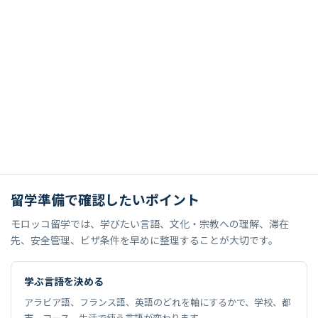
歴史都市として文化、宗教、建築、伝統工芸を深く体験できま
す。人文系や文化研修、フィールドワークと相性があります。
TANGIER / TETOUAN
タンジェ・テトゥアン
地中海とヨーロッパに近い北部エリアです。多文化交流、スペイ
ン語圏との接点、港町の国際性を感じながら学べます。
留学準備で確認したいポイント
モロッコ留学では、学びたい言語、文化・宗教への理解、滞在
先、安全管理、ビザ条件を早めに整理することが大切です。
学ぶ言語を決める
アラビア語、フランス語、英語のどれを軸にするかで、学校、都