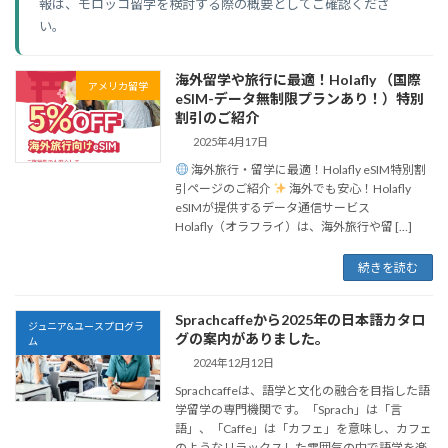
報は、モロッコ留学を検討する際の概要としてご確認くださ
い。
海外留学や旅行に最適！Holafly （国際
アメリカ留学
eSIM-データ無制限プランあり！）特別
割引のご紹介
2025年4月17日
海外旅行・留学に最適！Holafly eSIM特別割
引ページのご紹介
海外でも安心！Holafly
eSIMが提供するデータ通信サービス
Holafly（オラフライ）は、海外旅行や留 […]
続きを読む
Sprachcaffeから2025年の日本語カタロ
ジュニア&ユースプログラ
グの案内がありました。
ム
2024年12月12日
Sprachcaffeは、語学と文化の融合を目指した語
学留学の専門機関です。「Sprach」は「言
語」、「Caffe」は「カフェ」を意味し、カフェ
のようなリラックスした雰囲気の中で語学を楽