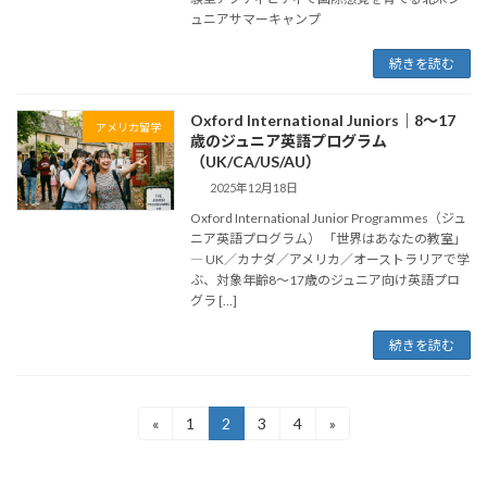
ュニアサマーキャンプ
続きを読む
Oxford International Juniors｜8〜17
アメリカ留学
歳のジュニア英語プログラム
（UK/CA/US/AU）
2025年12月18日
Oxford International Junior Programmes（ジュ
ニア英語プログラム） 「世界はあなたの教室」
― UK／カナダ／アメリカ／オーストラリアで学
ぶ、対象年齢8〜17歳のジュニア向け英語プロ
グラ […]
続きを読む
投
«
1
2
3
4
»
固
固
固
固
定
定
定
定
稿
ペ
ペ
ペ
ペ