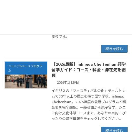
2026年2月6日
江南（カンナム）に位置するedm韓国語グロー
バルキャンパスの紹介。実用的な韓国語レッス
ンと、K-POPダンスや料理などの多彩な文化体
験を通じて、本物の韓国生活を体験できる語学
学校です。
続きを読む
【2026最新】inlingua Cheltenham語学
ジュニア&ユースプログラ
留学ガイド：コース・料金・滞在先を網
ム
羅
2026年1月29日
イギリスの「フェスティバルの街」チェルトナ
ムで30年以上の歴史を持つ語学学校、inlingua
Cheltenham 。2026年度の最新プログラムと料
金表を完全翻訳。一般英語から親子留学、シニ
ア向け文化体験コースまで、あなたの目的にぴ
ったりの留学情報をチェックしてください 。
続きを読む