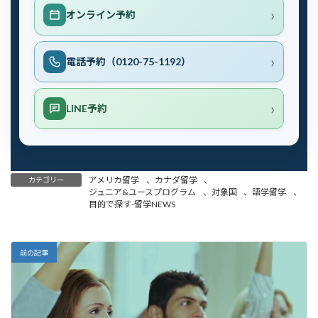
オンライン予約
電話予約（0120-75-1192）
LINE予約
アメリカ留学
、
カナダ留学
、
カテゴリー
ジュニア&ユースプログラム
、
対象国
、
語学留学
、
目的で探す-留学NEWS
前の記事