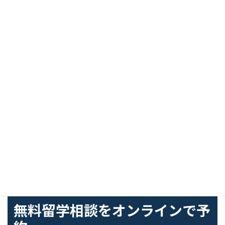
アクセス
住所：Bastiengasse 36-38, 1180 Vienna, Austria
空港から30分、市内中心部から20分（トラム利用）
公式サイト：
www.amadeus-vienna.com
お問い合わせ
電話
：+43 1 470 30 37 00
メール
：
info@amadeus-vienna.com
公式カタログはこちら
FREE COUNSELING
無料留学相談をオンラインで予