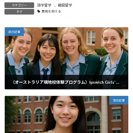
語学留学
、
韓国留学
カテゴリー
費用を抑える
タグ
前の記事
（オーストラリア現地校体験プログラム）Ipswich Girls’ Grammar School （短期）
2025年7月19日
次の記事